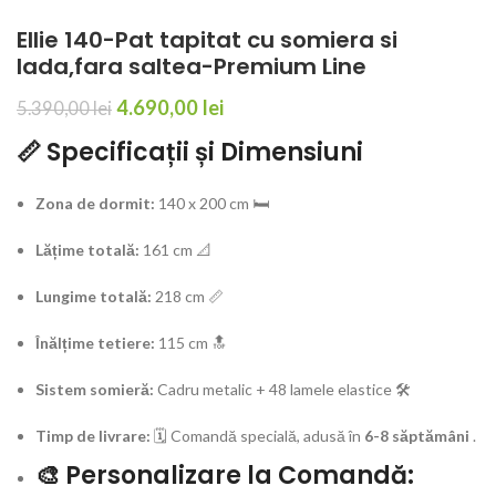
Ellie 140-Pat tapitat cu somiera si
lada,fara saltea-Premium Line
4.690,00
lei
5.390,00
lei
📏 Specificații și Dimensiuni
Zona de dormit:
140 x 200 cm 🛏️
Lățime totală:
161 cm 📐
Lungime totală:
218 cm 📏
Înălțime tetiere:
115 cm 🔝
Sistem somieră:
Cadru metalic + 48 lamele elastice 🛠️
Timp de livrare:
🗓️ Comandă specială, adusă în
6-8 săptămâni
.
🎨 Personalizare la Comandă: