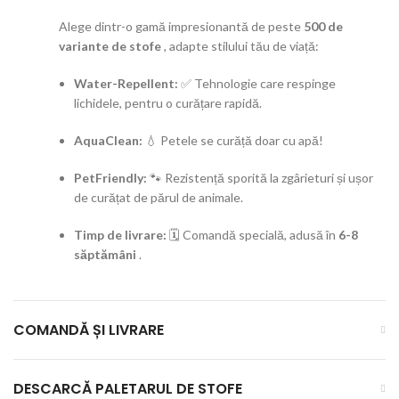
Alege dintr-o gamă impresionantă de peste
500 de
variante de stofe
, adapte stilului tău de viață:
Water-Repellent:
✅ Tehnologie care respinge
lichidele, pentru o curățare rapidă.
AquaClean:
💧 Petele se curăță doar cu apă!
PetFriendly:
🐾 Rezistență sporită la zgârieturi și ușor
de curățat de părul de animale.
Timp de livrare:
🗓️ Comandă specială, adusă în
6-8
săptămâni
.
COMANDĂ ȘI LIVRARE
DESCARCĂ PALETARUL DE STOFE