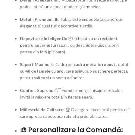
podea, oferă un aspect modern și armonios.
Detalii Premium:
🧵 Tăblia este împodobită cu borduri
elegante și cusături decorative subtile.
Depozitare Inteligentă:
📦 Echipat cu un
recipient
pentru așternuturi
spații, cu deschidere ușoară prin
partea din față (picioare).
Suport Maxim:
🦾 Cadru pe
cadru metalic robust
, dotat
cu
48 de lamele cu arc
, care asigură o susținere perfectă
pentru saltea și un somn odihnitor.
Confort Suprem:
😴 Formele moi și finisajul meticulos
invită la relaxare totală în fiecare seară.
Măiestrie de Calitate:
🏆 O alegere excelentă pentru cei
care apreciază estetica rafinată și durabilitatea.
🎨 Personalizare la Comandă: