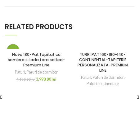
RELATED PRODUCTS
-11%
Novu 180-Pat tapitat cu
TURRI PAT 160-180-140-
somiera si lada,fara saltea-
CONTINENTAL-TAPITERIE
Premium Line
PERSONALIZATA-PREMIUM
LINE
Paturi
,
Paturi de dormitor
Paturi
,
Paturi de dormitor
,
3.990,00
lei
4.490,00
lei
Paturi continentale