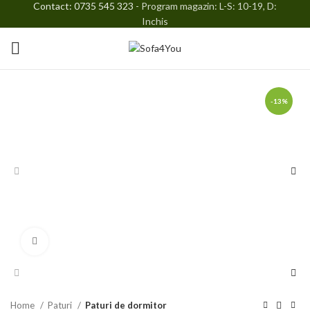
Contact: 0735 545 323
- Program magazin: L-S: 10-19, D:
Inchis
-13%
Faceți click pentru a mări
Home
Paturi
Paturi de dormitor