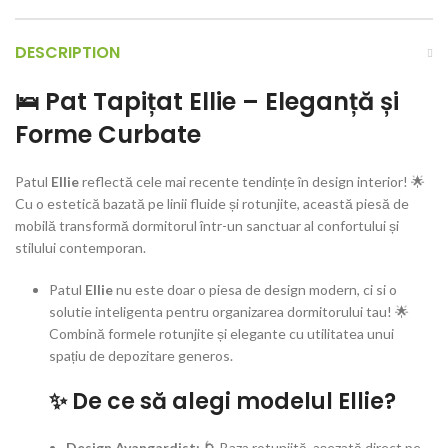
DESCRIPTION
🛌 Pat Tapițat Ellie – Eleganță și
Forme Curbate
Patul
Ellie
reflectă cele mai recente tendințe în design interior! 🌟
Cu o estetică bazată pe linii fluide și rotunjite, această piesă de
mobilă transformă dormitorul într-un sanctuar al confortului și
stilului contemporan.
Patul
Ellie
nu este doar o piesa de design modern, ci si o
solutie inteligenta pentru organizarea dormitorului tau! 🌟
Combină formele rotunjite și elegante cu utilitatea unui
spațiu de depozitare generos.
✨ De ce să alegi modelul Ellie?
Design Avangardist:
🌀 Baza rotunjită, așezată direct pe