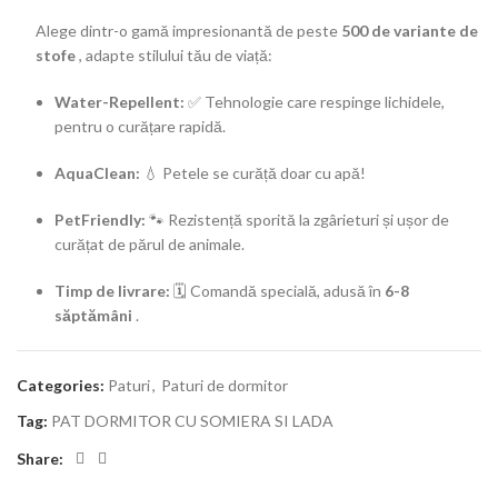
Alege dintr-o gamă impresionantă de peste
500 de variante de
stofe
, adapte stilului tău de viață:
Water-Repellent:
✅ Tehnologie care respinge lichidele,
pentru o curățare rapidă.
AquaClean:
💧 Petele se curăță doar cu apă!
PetFriendly:
🐾 Rezistență sporită la zgârieturi și ușor de
curățat de părul de animale.
Timp de livrare:
🗓️ Comandă specială, adusă în
6-8
săptămâni
.
Categories:
Paturi
,
Paturi de dormitor
Tag:
PAT DORMITOR CU SOMIERA SI LADA
Share: