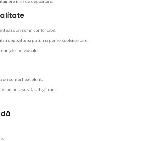
ntainere mari de depozitare.
alitate
antează un somn confortabil.
ntru depozitarea pături și perne suplimentare.
erințele individuale.
ră un confort excelent.
în ​​timpul așezat, cât și întins.
idă
te.