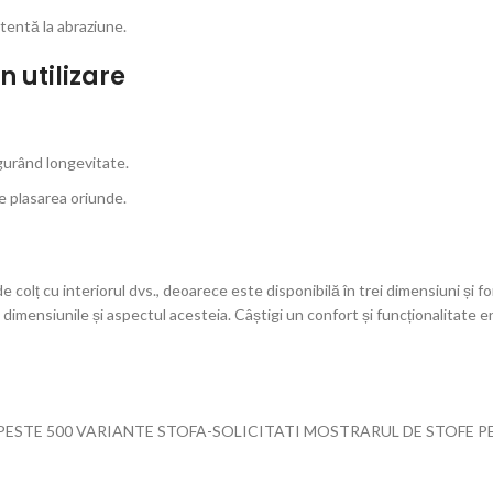
stentă la abraziune.
n utilizare
igurând longevitate.
e plasarea oriunde.
 colț cu interiorul dvs., deoarece este disponibilă în trei dimensiuni și fo
la dimensiunile și aspectul acesteia. Câștigi un confort și funcționalitat
ESTE 500 VARIANTE STOFA-SOLICITATI MOSTRARUL DE STOFE 