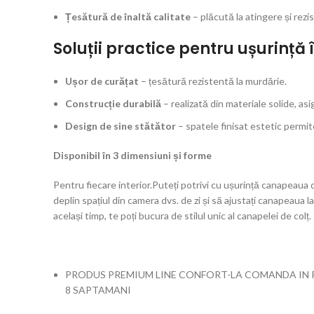
Țesătură de înaltă calitate
– plăcută la atingere și rezi
Soluții practice pentru ușurință î
Ușor de curățat
– țesătură rezistentă la murdărie.
Construcție durabilă
– realizată din materiale solide, as
Design de sine stătător
– spatele finisat estetic permit
Disponibil în 3 dimensiuni și forme
Pentru fiecare interior.Puteți potrivi cu ușurință canapeaua de
deplin spațiul din camera dvs. de zi și să ajustați canapeaua 
același timp, te poți bucura de stilul unic al canapelei de colț.
PRODUS PREMIUM LINE CONFORT-LA COMANDA IN P
8 SAPTAMANI