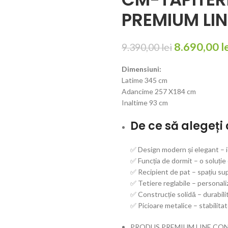
PREMIUM LIN
8.690,00
l
9.390,00
lei
Dimensiuni:
Latime 345 cm
Adancime 257 X184 cm
Inaltime 93 cm
De ce să alegeți
✅ Design modern și elegant – i
✅ Funcția de dormit – o soluți
✅ Recipient de pat – spațiu su
✅ Tetiere reglabile – personali
✅ Construcție solidă – durabili
✅ Picioare metalice – stabilitat
PRODUS PREMIUM LINE CON