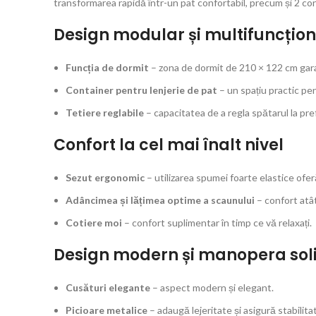
transformarea rapidă într-un pat confortabil, precum și 2 co
Design modular și multifuncțion
Funcția de dormit
– zona de dormit de 210 × 122 cm gar
Container pentru lenjerie de pat
– un spațiu practic pe
Tetiere reglabile
– capacitatea de a regla spătarul la pref
Confort la cel mai înalt nivel
Sezut ergonomic
– utilizarea spumei foarte elastice ofe
Adâncimea și lățimea optime a scaunului
– confort atât 
Cotiere moi
– confort suplimentar în timp ce vă relaxați.
Design modern și manopera sol
Cusături elegante
– aspect modern și elegant.
Picioare metalice
– adaugă lejeritate și asigură stabilita