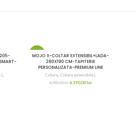
-5%
-8%
205-
MOJO II-COLTAR EXTENSIBIL+LADA-
 SMART-
280X190 CM-TAPITERIE
PERSONALIZATA-PREMIUM LINE
 L
,
Colțare
,
Colțare extensibile L
6.190,00
lei
6.490,00
lei
EXTE