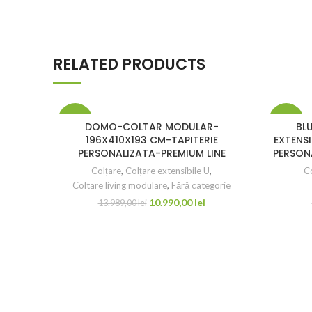
RELATED PRODUCTS
-21%
-9%
DOMO-COLTAR MODULAR-
BL
196X410X193 CM-TAPITERIE
EXTENS
PERSONALIZATA-PREMIUM LINE
PERSON
Colțare
,
Colțare extensibile U
,
Co
Coltare living modulare
,
Fără categorie
10.990,00
lei
13.989,00
lei