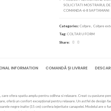
SOLICITATI MOSTRARUL DE
COMANDA-6-8 SAPTAMANI
Categories:
Colțare
,
Colțare ext
Tag:
COLTAR U FORM
Share:
IONAL INFORMATION
COMANDĂ ȘI LIVRARE
DESCAR
are ofera spatiu amplu pentru odihna si relaxare. Creat cu pasiune pent
e, oferă un confort excepțional pentru relaxare. Un astfel de design fac
oarele negre inalte (15 cm) confera lejeritate canapelei. Modelul are o fu