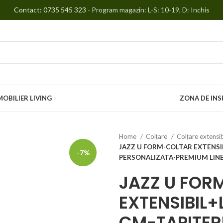
Contact: 0735 545 323
- Program magazin: L-S: 10-19, D: Inchis
MOBILIER LIVING
ZONA DE INS
Home
Colțare
Colțare extensib
JAZZ U FORM-COLTAR EXTENSI
-7%
PERSONALIZATA-PREMIUM LIN
JAZZ U FOR
EXTENSIBIL
CM-TAPITER