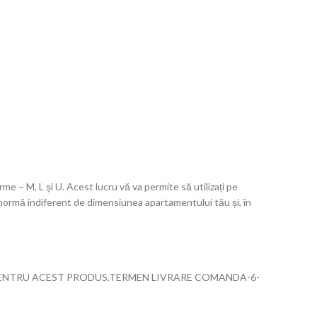
rme – M, L și U. Acest lucru vă va permite să utilizați pe
e enormă indiferent de dimensiunea apartamentului tău și, în
PENTRU ACEST PRODUS.TERMEN LIVRARE COMANDA-6-