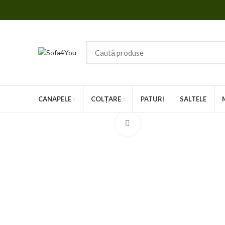
CANAPELE
COLȚARE
PATURI
SALTELE
Faceți click pentru a mări