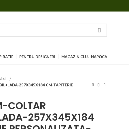
PIRAȚIE
PENTRU DESIGNERI
MAGAZIN CLUJ-NAPOCA
ile L
BIL+LADA-257X345X184 CM-TAPITERIE
E
M-COLTAR
+LADA-257X345X184
IE PERSONALIZATA-