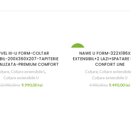
-5%
UVEL III-U FORM-COLTAR
NAWE U FORM-322X186X
IBIL-200X360X207-TAPITERIE
EXTENSIBIL+2 LAZI+SPATARE
ALIZATA-PREMIUM COMFORT
CONFORT LINE
lțare
,
Colțare extensibile L
,
Colțare
,
Colțare extensibile
Colțare extensibile U
Colțare extensibile U
9.990,00
lei
9.490,00
lei
10.990,00
lei
9.990,00
lei