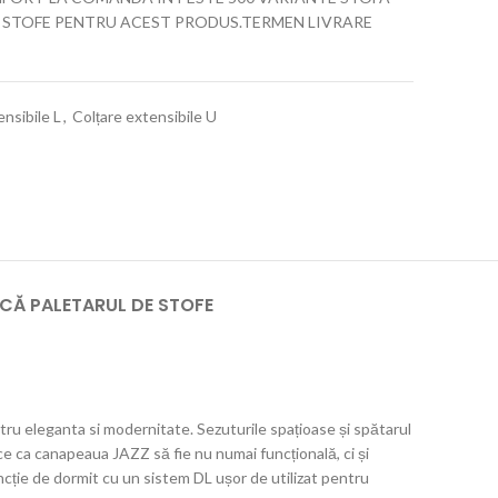
 STOFE PENTRU ACEST PRODUS.TERMEN LIVRARE
ensibile L
,
Colțare extensibile U
CĂ PALETARUL DE STOFE
ru eleganta si modernitate. Sezuturile spațioase și spătarul
e ca canapeaua JAZZ să fie nu numai funcțională, ci și
ncție de dormit cu un sistem DL ușor de utilizat pentru