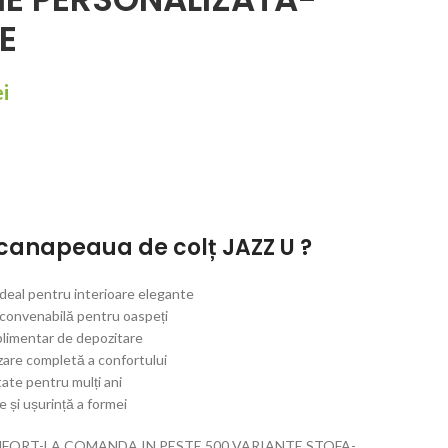
E
ei
 canapeaua de colț JAZZ U ?
deal pentru interioare elegante
e convenabilă pentru oaspeți
plimentar de depozitare
zare completă a confortului
tate pentru mulți ani
e și ușurință a formei
FORT-LA COMANDA IN PESTE 500 VARIANTE STOFA-