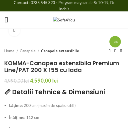
Contact: 0735 545 323
- Program magazin: L-S: 10-19, D:
Inchis
Faceți click pentru a mări
-8%
Home
Canapele
Canapele extensibile
KOMMA-Canapea extensibila Premium
Line/PAT 200 X 155 cu lada
4.590,00
lei
4.990,00
lei
📏 Detalii Tehnice & Dimensiuni
Lățime:
200 cm (maxim de spațiu util!)
Înălțime:
112 cm