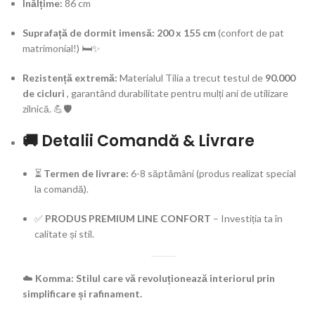
Înălțime:
86 cm
Suprafață de dormit imensă:
200 x 155 cm
(confort de pat
matrimonial!) 🛏️✨
Rezistență extremă:
Materialul Tilia a trecut testul de
90.000
de cicluri
, garantând durabilitate pentru mulți ani de utilizare
zilnică. 💪🛡️
🚚 Detalii Comandă & Livrare
⏳
Termen de livrare:
6-8 săptămâni (produs realizat special
la comandă).
✅
PRODUS PREMIUM LINE CONFORT
– Investiția ta în
calitate și stil.
☁️
Komma: Stilul care vă revoluționează interiorul prin
simplificare și rafinament.