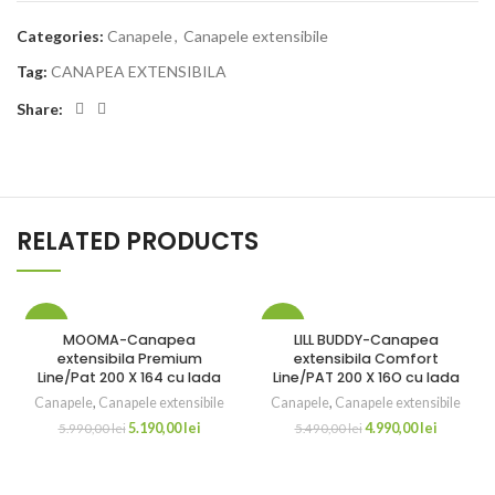
Categories:
Canapele
,
Canapele extensibile
Tag:
CANAPEA EXTENSIBILA
Share:
RELATED PRODUCTS
-13%
-9%
MOOMA-Canapea
LILL BUDDY-Canapea
extensibila Premium
extensibila Comfort
Line/Pat 200 X 164 cu lada
Line/PAT 200 X 16O cu lada
Canapele
,
Canapele extensibile
Canapele
,
Canapele extensibile
5.190,00
lei
4.990,00
lei
5.990,00
lei
5.490,00
lei