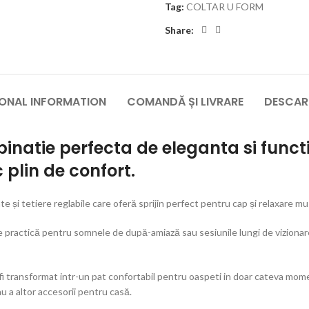
Tag:
COLTAR U FORM
Share:
IONAL INFORMATION
COMANDĂ ȘI LIVRARE
DESCAR
binatie perfecta de eleganta si funct
plin de confort.
 și tetiere reglabile care oferă sprijin perfect pentru cap și relaxare mu
e practică pentru somnele de după-amiază sau sesiunile lungi de vizionare 
e fi transformat intr-un pat confortabil pentru oaspeti in doar cateva mo
au a altor accesorii pentru casă.