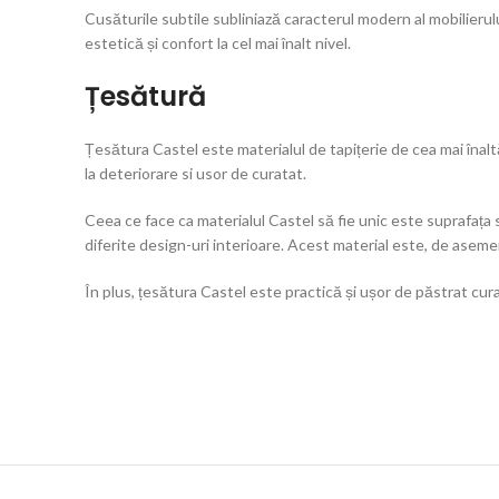
Cusăturile subtile subliniază caracterul modern al mobilierulu
estetică și confort la cel mai înalt nivel.
Țesătură
Țesătura Castel este materialul de tapițerie de cea mai înaltă
la deteriorare si usor de curatat.
Ceea ce face ca materialul Castel să fie unic este suprafața
diferite design-uri interioare. Acest material este, de asemen
În plus, țesătura Castel este practică și ușor de păstrat cura