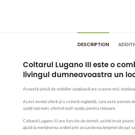
DESCRIPTION
ADDIT
Coltarul Lugano III este o com
livingul dumneavoastra un loc 
Această piesă de mobilier spațioasă are scaune moi, matlasate
Acest model oferă și o cotieră reglabilă, care este extrem d
spații mai mari, oferind mult spațiu pentru relaxare.
Coltarul Lugano III are functie de dormit, astfel incat poat
ajută la menținerea ordinii prin ascunderea lenjeriei de pat s