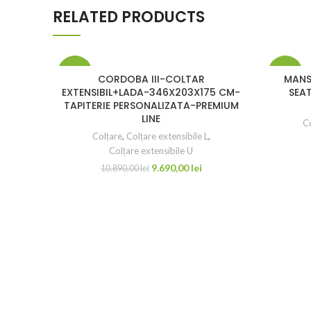
RELATED PRODUCTS
-11%
-10%
CORDOBA III-COLTAR
MANS
EXTENSIBIL+LADA-346X203X175 CM-
SEAT
TAPITERIE PERSONALIZATA-PREMIUM
LINE
Co
Colțare
,
Colțare extensibile L
,
Colțare extensibile U
9.690,00
lei
10.890,00
lei