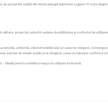
i, iar picioarele subțiri din metal adaugă lejeritate. Lugano III este aleg
 calitate, proiectat având în vedere durabilitatea și confortul de utilizar
 sa netedă, uniformă, oferind mobilierului un caracter elegant, contempor
ea, extrem de moale și plăcut la atingere, ceea ce mărește confortul utiliză
t – ideală pentru mobilierul expus la utilizare intensivă.