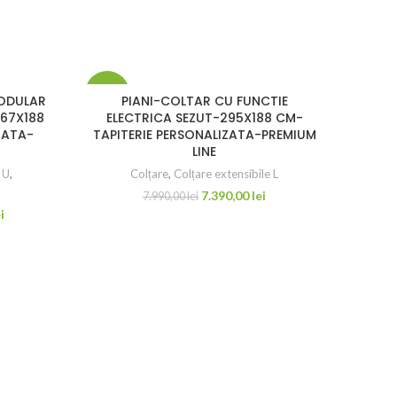
-8%
-8%
ODULAR
PIANI-COLTAR CU FUNCTIE
367X188
ELECTRICA SEZUT-295X188 CM-
ZATA-
TAPITERIE PERSONALIZATA-PREMIUM
LINE
 U
,
Colțare
,
Colțare extensibile L
7.390,00
lei
7.990,00
lei
i