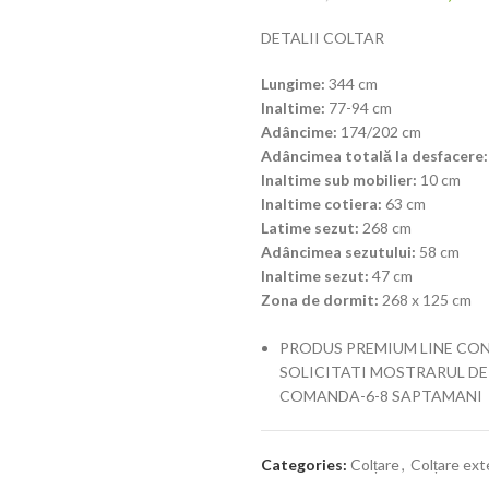
DETALII COLTAR
Lungime:
344 cm
Inaltime:
77-94 cm
Adâncime:
174/202 cm
Adâncimea totală la desfacere:
Inaltime sub mobilier:
10 cm
Inaltime cotiera:
63 cm
Latime sezut:
268 cm
Adâncimea sezutului:
58 cm
Inaltime sezut:
47 cm
Zona de dormit:
268 x 125 cm
PRODUS PREMIUM LINE CON
SOLICITATI MOSTRARUL DE
COMANDA-6-8 SAPTAMANI
Categories:
Colțare
,
Colțare ext