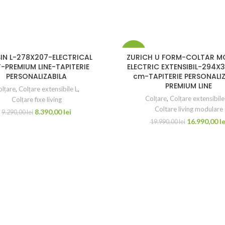
-15%
IN L-278X207-ELECTRICAL
ZURICH U FORM-COLTAR M
-PREMIUM LINE-TAPITERIE
ELECTRIC EXTENSIBIL-294X
PERSONALIZABILA
cm-TAPITERIE PERSONALI
PREMIUM LINE
lțare
,
Colțare extensibile L
,
Colțare
,
Colțare extensibile
Colțare fixe living
Coltare living modulare
8.390,00
lei
9.290,00
lei
16.990,00
le
19.990,00
lei