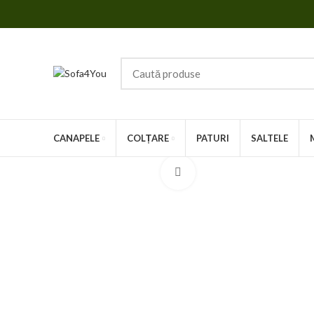
CANAPELE
COLȚARE
PATURI
SALTELE
Faceți click pentru a mări