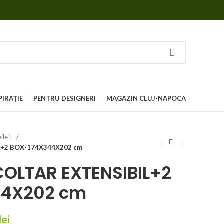
PIRAȚIE
PENTRU DESIGNERI
MAGAZIN CLUJ-NAPOCA
ile L
L+2 BOX-174X344X202 cm
COLTAR EXTENSIBIL+2
44X202 cm
lei