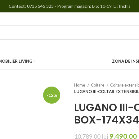
Contact: 0735 545 323
- Program magazin: L-S: 10-19, D: Inchis
MOBILIER LIVING
ZONA DE INS
Home
Colțare
Colțare extensib
LUGANO III-COLTAR EXTENSIBI
-12%
LUGANO III-
BOX-174X3
9.490,00
10.789,00
lei