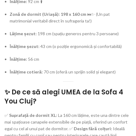
Înălțime:
92 cm ⬆️
Zonă de dormit (Uriașă):
198 x 160 cm
🛌✨ (Un pat
matrimonial veritabil direct în sufrageria ta!)
Lățime șezut:
198 cm (spațiu generos pentru 3 persoane)
Înălțime șezut:
43 cm (o poziție ergonomică și confortabilă)
Înălțime:
56 cm
Înălțime cotieră:
70 cm (oferă un sprijin solid și elegant)
✨ De ce să alegi UMEA de la Sofa 4
You Cluj?
✅
Suprafață de dormit XL:
La 160 cm lățime, este una dintre cele
mai spațioase canapele extensibile de pe piață, oferind un confort
egal cu cel al unui pat de dormitor. ✅
Design fără colțuri:
Ideală
pentru familii cu copii sau pentru interioarele care caută linii