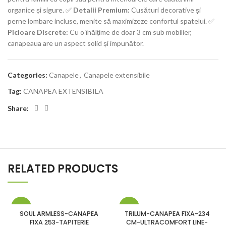
organice și sigure. ✅
Detalii Premium:
Cusături decorative și
perne lombare incluse, menite să maximizeze confortul spatelui. ✅
Picioare Discrete:
Cu o înălțime de doar 3 cm sub mobilier,
canapeaua are un aspect solid și impunător.
Categories:
Canapele
,
Canapele extensibile
Tag:
CANAPEA EXTENSIBILA
Share:
RELATED PRODUCTS
-8%
-13%
SOUL ARMLESS-CANAPEA
TRILUM-CANAPEA FIXA-234
FIXA 253-TAPITERIE
CM-ULTRACOMFORT LINE-