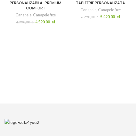
PERSONALIZABILA-PREMIUM
TAPITERIE PERSONALIZATA
COMFORT
Canapele
,
Canapele fixe
Canapele
,
Canapele fixe
5.490,00
lei
6.290,00
lei
4.590,00
lei
4.990,00
lei