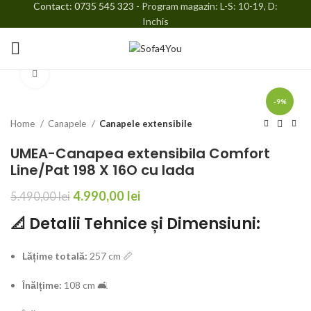
Contact: 0735 545 323
- Program magazin: L-S: 10-19, D:
Inchis
Faceți click pentru a mări
-9%
Home
Canapele
Canapele extensibile
UMEA-Canapea extensibila Comfort
Line/Pat 198 X 16O cu lada
4.990,00
lei
5.490,00
lei
📐 Detalii Tehnice și Dimensiuni:
Lățime totală:
257 cm 📏
Înălțime:
108 cm 🛋️