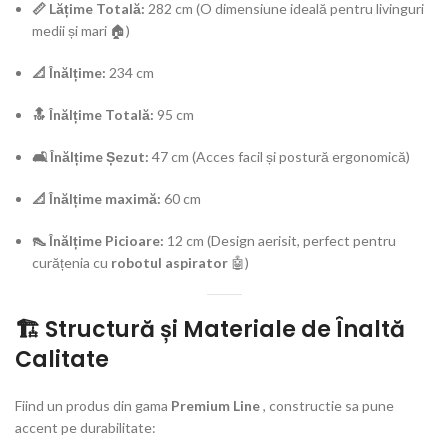
📏 Lățime Totală:
282 cm (O dimensiune ideală pentru livinguri
medii și mari 🏠)
📐 Înălțime:
234 cm
🔝 Înălțime Totală:
95 cm
🛋️ Înălțime Șezut:
47 cm (Acces facil și postură ergonomică)
📐 Înălțime maximă:
60 cm
👠 Înălțime Picioare:
12 cm (Design aerisit, perfect pentru
curățenia cu
robotul aspirator
🤖)
🏗️ Structură și Materiale de Înaltă
Calitate
Fiind un produs din gama
Premium Line
, constructie sa pune
accent pe durabilitate: