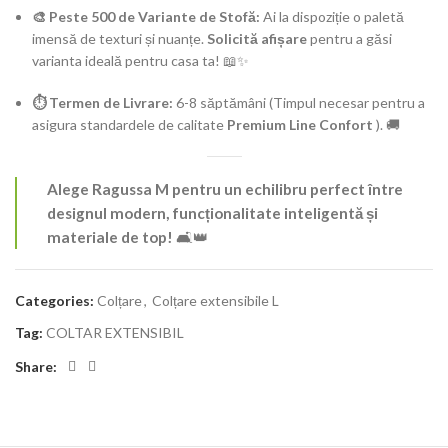
🎨 Peste 500 de Variante de Stofă:
Ai la dispoziție o paletă
imensă de texturi și nuanțe.
Solicită afișare
pentru a găsi
varianta ideală pentru casa ta! 📖✨
⏱️ Termen de Livrare:
6-8 săptămâni (Timpul necesar pentru a
asigura standardele de calitate
Premium Line Confort
). 🚚
Alege Ragussa M pentru un echilibru perfect între
designul modern, funcționalitate inteligentă și
materiale de top!
🛋️👑
Categories:
Colțare
,
Colțare extensibile L
Tag:
COLTAR EXTENSIBIL
Share: