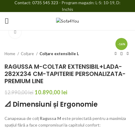
Contact: 0735 545 323
- Program magazin: L-S: 10-19, D:
Inchis
Faceți click pentru a mări
-16%
Home
Colțare
Colțare extensibile L
RAGUSSA M-COLTAR EXTENSIBIL+LADA-
282X234 CM-TAPITERIE PERSONALIZATA-
PREMIUM LINE
10.890,00
lei
12.990,00
lei
📐 Dimensiuni și Ergonomie
Canapeaua de colț
Ragussa M
este proiectată pentru a maximiza
spațiul fără a face compromisuri la capitolul confort: