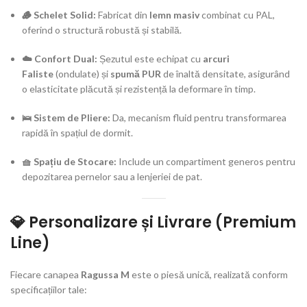
🪵 Schelet Solid:
Fabricat din
lemn masiv
combinat cu PAL,
oferind o structură robustă și stabilă.
☁️ Confort Dual:
Șezutul este echipat cu
arcuri
Faliste
(ondulate) și
spumă PUR
de înaltă densitate, asigurând
o elasticitate plăcută și rezistență la deformare în timp.
🛌 Sistem de Pliere:
Da, mecanism fluid pentru transformarea
rapidă în spațiul de dormit.
🧺 Spațiu de Stocare:
Include un compartiment generos pentru
depozitarea pernelor sau a lenjeriei de pat.
💎 Personalizare și Livrare (Premium
Line)
Fiecare canapea
Ragussa M
este o piesă unică, realizată conform
specificațiilor tale: