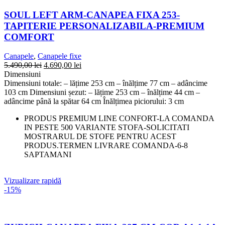
SOUL LEFT ARM-CANAPEA FIXA 253-
TAPITERIE PERSONALIZABILA-PREMIUM
COMFORT
Canapele
,
Canapele fixe
5.490,00
lei
4.690,00
lei
Dimensiuni
Dimensiuni totale: – lățime 253 cm – înălțime 77 cm – adâncime
103 cm Dimensiuni șezut: – lățime 253 cm – înălțime 44 cm –
adâncime până la spătar 64 cm Înălțimea piciorului: 3 cm
PRODUS PREMIUM LINE CONFORT-LA COMANDA
IN PESTE 500 VARIANTE STOFA-SOLICITATI
MOSTRARUL DE STOFE PENTRU ACEST
PRODUS.TERMEN LIVRARE COMANDA-6-8
SAPTAMANI
Vizualizare rapidă
-15%