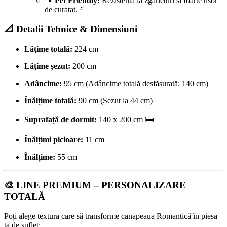
🐾
Pet Friendly:
Rezistenta la zgarieturi si foarte usor
de curatat. ᵕ̈
📐 Detalii Tehnice & Dimensiuni
Lățime totală:
224 cm 📏
Lățime șezut:
200 cm
Adâncime:
95 cm (Adâncime totală desfășurată: 140 cm)
Înălțime totală:
90 cm (Șezut la 44 cm)
Suprafață de dormit:
140 x 200 cm 🛏️
Înălțimi picioare:
11 cm
Înălțime:
55 cm
🎨 LINE PREMIUM – PERSONALIZARE
TOTALĂ
Poți alege textura care să transforme canapeaua Romantică în piesa
ta de suflet: