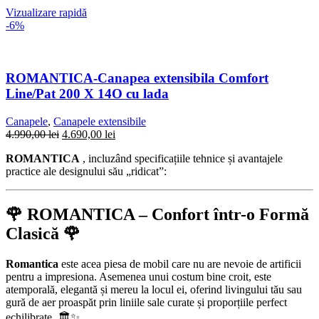
Vizualizare rapidă
-6%
ROMANTICA-Canapea extensibila Comfort
Line/Pat 200 X 14O cu lada
Canapele
,
Canapele extensibile
4.990,00
lei
4.690,00
lei
ROMANTICA
, incluzând specificațiile tehnice și avantajele
practice ale designului său „ridicat”:
🌹 ROMANTICA – Confort într-o Formă
Clasică 🌹
Romantica
este acea piesa de mobil care nu are nevoie de artificii
pentru a impresiona. Asemenea unui costum bine croit, este
atemporală, elegantă și mereu la locul ei, oferind livingului tău sau
gură de aer proaspăt prin liniile sale curate și proporțiile perfect
echilibrate. 🏛️✨