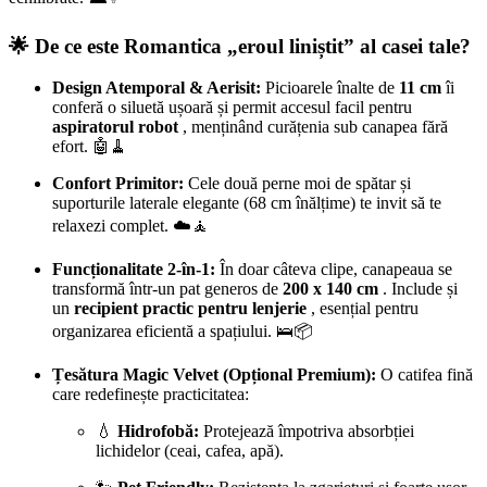
🌟 De ce este Romantica „eroul liniștit” al casei tale?
Design Atemporal & Aerisit:
Picioarele înalte de
11 cm
îi
conferă o siluetă ușoară și permit accesul facil pentru
aspiratorul robot
, menținând curățenia sub canapea fără
efort. 🤖🧹
Confort Primitor:
Cele două perne moi de spătar și
suporturile laterale elegante (68 cm înălțime) te invit să te
relaxezi complet. ☁️🧘
Funcționalitate 2-în-1:
În doar câteva clipe, canapeaua se
transformă într-un pat generos de
200 x 140 cm
. Include și
un
recipient practic pentru lenjerie
, esențial pentru
organizarea eficientă a spațiului. 🛌📦
Țesătura Magic Velvet (Opțional Premium):
O catifea fină
care redefinește practicitatea:
💧
Hidrofobă:
Protejează împotriva absorbției
lichidelor (ceai, cafea, apă).