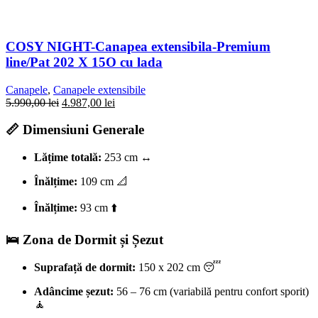
COSY NIGHT-Canapea extensibila-Premium
line/Pat 202 X 15O cu lada
Canapele
,
Canapele extensibile
5.990,00
lei
4.987,00
lei
📏 Dimensiuni Generale
Lățime totală:
253 cm ↔️
Înălțime:
109 cm 📐
Înălțime:
93 cm ⬆️
🛌 Zona de Dormit și Șezut
Suprafață de dormit:
150 x 202 cm 😴
Adâncime șezut:
56 – 76 cm (variabilă pentru confort sporit)
🧘