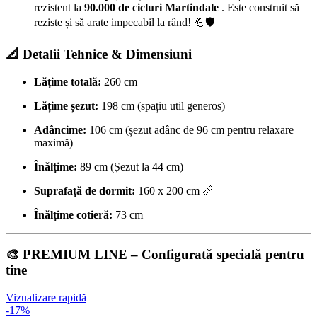
rezistent la
90.000 de cicluri Martindale
. Este construit să
reziste și să arate impecabil la rând! 💪🛡️
📐 Detalii Tehnice & Dimensiuni
Lățime totală:
260 cm
Lățime șezut:
198 cm (spațiu util generos)
Adâncime:
106 cm (șezut adânc de 96 cm pentru relaxare
maximă)
Înălțime:
89 cm (Șezut la 44 cm)
Suprafață de dormit:
160 x 200 cm 📏
Înălțime cotieră:
73 cm
🎨 PREMIUM LINE – Configurată specială pentru
tine
Vizualizare rapidă
-17%