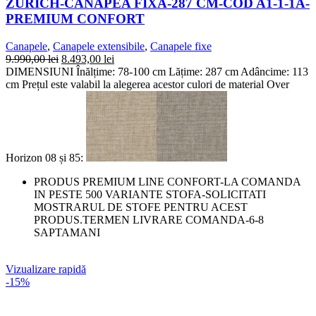
ZURICH-CANAPEA FIXA-287 CM-COD A1-1-1A-
PREMIUM CONFORT
Canapele
,
Canapele extensibile
,
Canapele fixe
9.990,00
lei
8.493,00
lei
DIMENSIUNI Înălțime: 78-100 cm Lățime: 287 cm Adâncime: 113
cm Prețul este valabil la alegerea acestor culori de material Over
Horizon 08 și 85:
PRODUS PREMIUM LINE CONFORT-LA COMANDA
IN PESTE 500 VARIANTE STOFA-SOLICITATI
MOSTRARUL DE STOFE PENTRU ACEST
PRODUS.TERMEN LIVRARE COMANDA-6-8
SAPTAMANI
Vizualizare rapidă
-15%