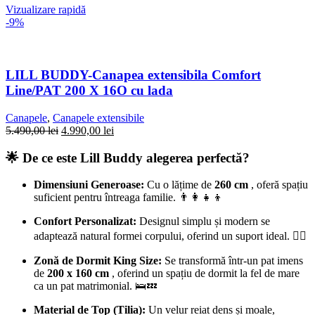
Vizualizare rapidă
-9%
LILL BUDDY-Canapea extensibila Comfort
Line/PAT 200 X 16O cu lada
Canapele
,
Canapele extensibile
5.490,00
lei
4.990,00
lei
🌟 De ce este Lill Buddy alegerea perfectă?
Dimensiuni Generoase:
Cu o lățime de
260 cm
, oferă spațiu
suficient pentru întreaga familie. 👨‍👩‍👧‍👦
Confort Personalizat:
Designul simplu și modern se
adaptează natural formei corpului, oferind un suport ideal. 🧘‍♂️
Zonă de Dormit King Size:
Se transformă într-un pat imens
de
200 x 160 cm
, oferind un spațiu de dormit la fel de mare
ca un pat matrimonial. 🛌💤
Material de Top (Tilia):
Un velur reiat dens și moale,