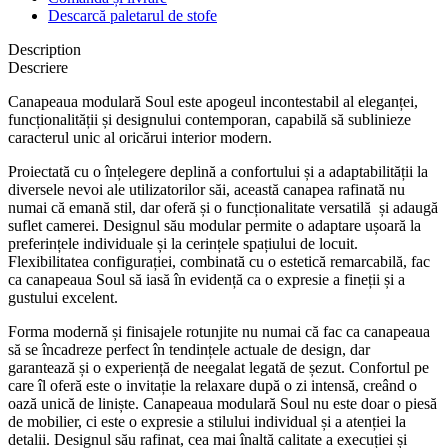
Descarcă paletarul de stofe
Description
Descriere
Canapeaua modulară Soul este apogeul incontestabil al eleganței,
funcționalității și designului contemporan, capabilă să sublinieze
caracterul unic al oricărui interior modern.
Proiectată cu o înțelegere deplină a confortului și a adaptabilității la
diversele nevoi ale utilizatorilor săi, această canapea rafinată nu
numai că emană stil, dar oferă și o funcționalitate versatilă
și adaugă
suflet camerei.
Designul său modular permite o adaptare ușoară la
preferințele individuale și la cerințele spațiului de locuit.
Flexibilitatea configurației, combinată cu o estetică remarcabilă, fac
ca canapeaua Soul să iasă în evidență ca o expresie a fineții și a
gustului excelent.
Forma modernă și finisajele rotunjite nu numai că fac ca canapeaua
să se încadreze perfect în tendințele actuale de design, dar
garantează și o experiență de neegalat legată de șezut. Confortul pe
care îl oferă este o invitație la relaxare după o zi intensă, creând o
oază unică de liniște.
Canapeaua modulară Soul nu este doar o piesă
de mobilier, ci este o expresie a stilului individual și a atenției la
detalii. Designul său rafinat, cea mai înaltă calitate a execuției și