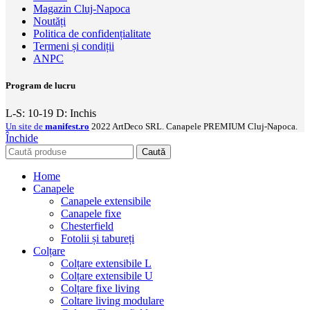
Magazin Cluj-Napoca
Noutăți
Politica de confidențialitate
Termeni și condiții
ANPC
Program de lucru
L-S: 10-19 D: Inchis
Un site de
manifest.ro
2022 ArtDeco SRL. Canapele PREMIUM Cluj-Napoca.
Închide
Caută
Home
Canapele
Canapele extensibile
Canapele fixe
Chesterfield
Fotolii și tabureți
Colțare
Colțare extensibile L
Colțare extensibile U
Colțare fixe living
Coltare living modulare