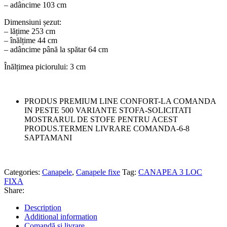
– adâncime 103 cm
Dimensiuni șezut:
– lățime 253 cm
– înălțime 44 cm
– adâncime până la spătar 64 cm
Înălțimea piciorului: 3 cm
PRODUS PREMIUM LINE CONFORT-LA COMANDA
IN PESTE 500 VARIANTE STOFA-SOLICITATI
MOSTRARUL DE STOFE PENTRU ACEST
PRODUS.TERMEN LIVRARE COMANDA-6-8
SAPTAMANI
Categories:
Canapele
,
Canapele fixe
Tag:
CANAPEA 3 LOC
FIXA
Share:
Description
Additional information
Comandă și livrare