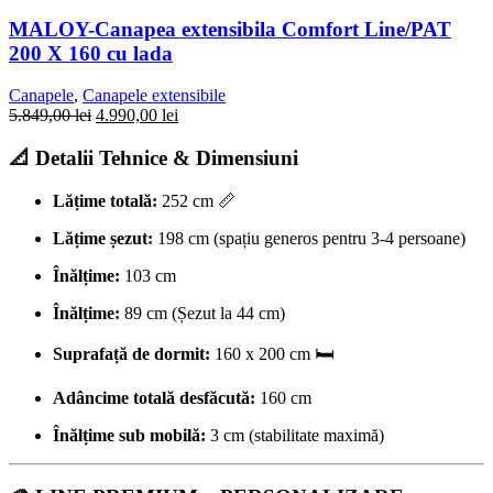
MALOY-Canapea extensibila Comfort Line/PAT
200 X 160 cu lada
Canapele
,
Canapele extensibile
5.849,00
lei
4.990,00
lei
📐 Detalii Tehnice & Dimensiuni
Lățime totală:
252 cm 📏
Lățime șezut:
198 cm (spațiu generos pentru 3-4 persoane)
Înălțime:
103 cm
Înălțime:
89 cm (Șezut la 44 cm)
Suprafață de dormit:
160 x 200 cm 🛏️
Adâncime totală desfăcută:
160 cm
Înălțime sub mobilă:
3 cm (stabilitate maximă)