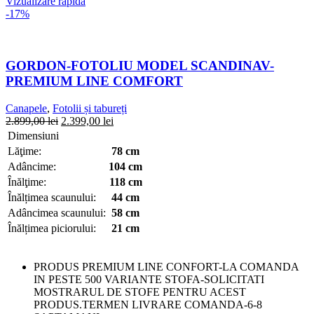
Vizualizare rapidă
-17%
GORDON-FOTOLIU MODEL SCANDINAV-
PREMIUM LINE COMFORT
Canapele
,
Fotolii și tabureți
2.899,00
lei
2.399,00
lei
Dimensiuni
Lăţime:
78 cm
Adâncime:
104 cm
Înălţime:
118 cm
Înălțimea scaunului:
44 cm
Adâncimea scaunului:
58 cm
Înălțimea piciorului:
21 cm
PRODUS PREMIUM LINE CONFORT-LA COMANDA
IN PESTE 500 VARIANTE STOFA-SOLICITATI
MOSTRARUL DE STOFE PENTRU ACEST
PRODUS.TERMEN LIVRARE COMANDA-6-8