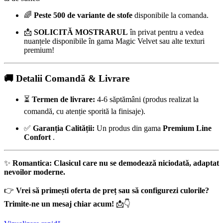
🌈
Peste 500 de variante de stofe
disponibile la comanda.
📩
SOLICITĂ MOSTRARUL
în privat pentru a vedea
nuanțele disponibile în gama Magic Velvet sau alte texturi
premium!
🚚 Detalii Comandă & Livrare
⏳
Termen de livrare:
4-6 săptămâni (produs realizat la
comandă, cu atenție sporită la finisaje).
✅
Garanția Calității:
Un produs din gama
Premium Line
Confort
.
✨
Romantica: Clasicul care nu se demodează niciodată, adaptat
nevoilor moderne.
👉
Vrei să primești oferta de preț sau să configurezi culorile?
Trimite-ne un mesaj chiar acum!
📩👇