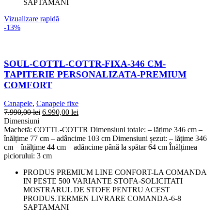
SAPTAMANI
Vizualizare rapidă
-13%
SOUL-COTTL-COTTR-FIXA-346 CM-
TAPITERIE PERSONALIZATA-PREMIUM
COMFORT
Canapele
,
Canapele fixe
7.990,00
lei
6.990,00
lei
Dimensiuni
Machetă: COTTL-COTTR Dimensiuni totale: – lățime 346 cm –
înălțime 77 cm – adâncime 103 cm Dimensiuni șezut: – lățime 346
cm – înălțime 44 cm – adâncime până la spătar 64 cm Înălțimea
piciorului: 3 cm
PRODUS PREMIUM LINE CONFORT-LA COMANDA
IN PESTE 500 VARIANTE STOFA-SOLICITATI
MOSTRARUL DE STOFE PENTRU ACEST
PRODUS.TERMEN LIVRARE COMANDA-6-8
SAPTAMANI