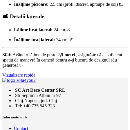
Înălțime picioare:
2,5 cm (profil discret, aproape de sol) 👟
🛋️ Detalii laterale
Lățime braț lateral:
24 cm 📐
Înălțime braț lateral:
74 cm 📏
Sfat:
Având o lățime de peste
2,5 metri
, asigură-te că ai suficient
spațiu de manevră în cameră pentru a-ți bucura de designul său
generos! ✨
Vizualizare rapidă
SC Art Deco Center SRL
Str Septimiu Albini nr 97
Cluj-Napoca, jud. Cluj
Tel: +40 735 545 323
Informatii utile
Contact