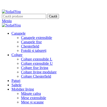
Caută
Meniu
Canapele
Canapele extensibile
Canapele fixe
Chesterfield
Fotolii și tabureți
Colțare
Colțare extensibile L
Colțare extensibile U
Colțare fixe living
Coltare living modulare
Colțare Chesterfield
Paturi
Saltele
Mobilier living
Măsuțe cafea
Mese extensibile
Mese și scaune