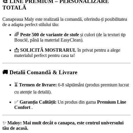
🎨 LINE PREMIUM – PERSONALIZARE
TOTALĂ
Canapeaua Maly este realizată la comandă, oferindu-ți posibilitatea
de a adapta perfect stilului tău:
🌈
Peste 500 de variante de stofe
și culori (de la texturi tip
Bouclé, până la material EasyClean).
📩
SOLICITĂ MOSTRARUL
în privat pentru a alege
materialul perfect pentru casa ta!
🚚 Detalii Comandă & Livrare
⏳
Termen de livrare:
6-8 săptămâni (produs premium lucrat
cu atenție la detalii).
✅
Garanția Calității:
Un produs din gama
Premium Line
Confort
.
✨
Maloy: Mai mult decât o canapea, este centrul universului
tău de acasă.