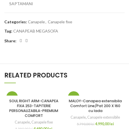
SAPTAMANI
Categories:
Canapele
,
Canapele fixe
Tag:
CANAPEAB MEGASOFA
Share:
RELATED PRODUCTS
-13%
-14%
SOUL RIGHT ARM-CANAPEA
MALOY-Canapea extensibila
FIXA 253-TAPITERIE
Comfort Line/Pat 200 X 160
PERSONALIZABILA-PREMIUM
cu lada
COMFORT
Canapele
,
Canapele extensibile
Canapele
,
Canapele fixe
4.990,00
lei
5.790,00
lei
4.690,00
lei
5.390,00
lei