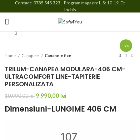
Contact: 0735 545 323
- Program magazin: L-S: 10-19, D:
Inchis
Faceți click pentru a mări
-9%
Home
Canapele
Canapele fixe
TRILUM-CANAPEA MODULARA-406 CM-
ULTRACOMFORT LINE-TAPITERIE
PERSONALIZATA
9.990,00
lei
10.990,00
lei
Dimensiuni-LUNGIME 406 CM