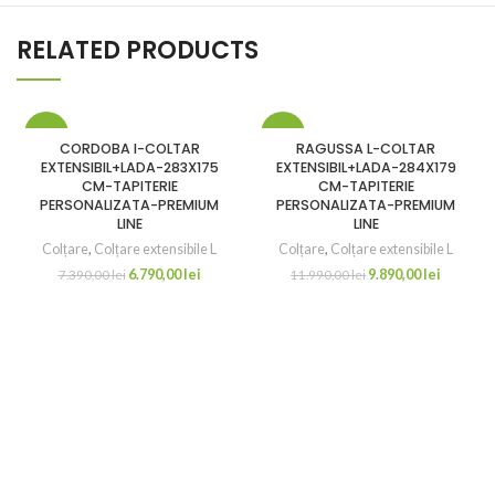
RELATED PRODUCTS
-8%
-18%
CORDOBA I-COLTAR
RAGUSSA L-COLTAR
EXTENSIBIL+LADA-283X175
EXTENSIBIL+LADA-284X179
CM-TAPITERIE
CM-TAPITERIE
PERSONALIZATA-PREMIUM
PERSONALIZATA-PREMIUM
LINE
LINE
Colțare
,
Colțare extensibile L
Colțare
,
Colțare extensibile L
6.790,00
lei
9.890,00
lei
7.390,00
lei
11.990,00
lei