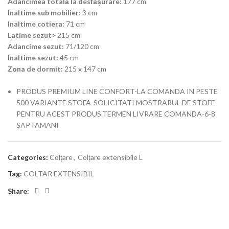
Adâncimea totală la desfășurare:
177 cm
Inaltime sub mobilier:
3 cm
Inaltime cotiera:
71 cm
Latime sezut>
215 cm
Adancime sezut:
71/120 cm
Inaltime sezut:
45 cm
Zona de dormit:
215 x 147 cm
PRODUS PREMIUM LINE CONFORT-LA COMANDA IN PESTE
500 VARIANTE STOFA-SOLICITATI MOSTRARUL DE STOFE
PENTRU ACEST PRODUS.TERMEN LIVRARE COMANDA-6-8
SAPTAMANI
Categories:
Colțare
,
Colțare extensibile L
Tag:
COLTAR EXTENSIBIL
Share: