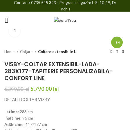
Contact: 0735 545 323
- Program magazin: L-S: 10-19, D:
Inchis
Faceți click pentru a mări
-8%
Home
Colțare
Colțare extensibile L
VISBY-COLTAR EXTENSIBIL-LADA-
283X177-TAPITERIE PERSONALIZABILA-
CONFORT LINE
5.790,00
lei
6.290,00
lei
DETALII COLTAR VISBY
Latime:
283 cm
Inaltime:
96 cm
Adâncime:
117/177 cm