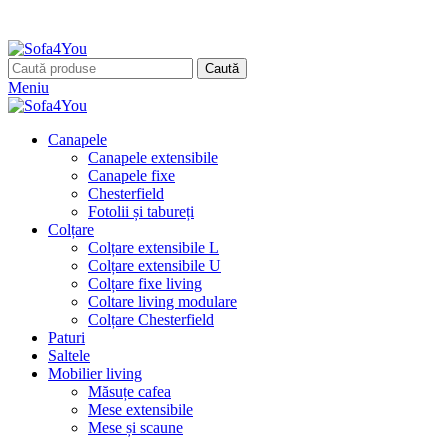
Caută
Meniu
Canapele
Canapele extensibile
Canapele fixe
Chesterfield
Fotolii și tabureți
Colțare
Colțare extensibile L
Colțare extensibile U
Colțare fixe living
Coltare living modulare
Colțare Chesterfield
Paturi
Saltele
Mobilier living
Măsuțe cafea
Mese extensibile
Mese și scaune