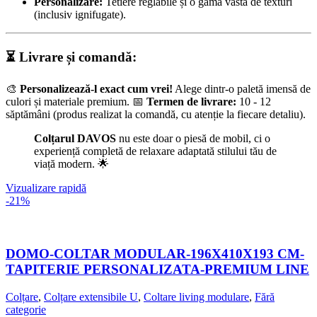
Personalizare:
Tetiere reglabile și o gamă vastă de texturi
(inclusiv ignifugate).
⏳ Livrare și comandă:
🎨
Personalizează-l exact cum vrei!
Alege dintr-o paletă imensă de
culori și materiale premium. 📅
Termen de livrare:
10 - 12
săptămâni (produs realizat la comandă, cu atenție la fiecare detaliu).
Colțarul DAVOS
nu este doar o piesă de mobil, ci o
experiență completă de relaxare adaptată stilului tău de
viață modern. 🌟
Vizualizare rapidă
-21%
DOMO-COLTAR MODULAR-196X410X193 CM-
TAPITERIE PERSONALIZATA-PREMIUM LINE
Colțare
,
Colțare extensibile U
,
Coltare living modulare
,
Fără
categorie