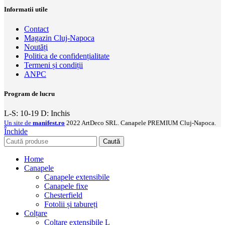
Informatii utile
Contact
Magazin Cluj-Napoca
Noutăți
Politica de confidențialitate
Termeni și condiții
ANPC
Program de lucru
L-S: 10-19 D: Inchis
Un site de
manifest.ro
2022 ArtDeco SRL. Canapele PREMIUM Cluj-Napoca.
Închide
Caută
Home
Canapele
Canapele extensibile
Canapele fixe
Chesterfield
Fotolii și tabureți
Colțare
Colțare extensibile L