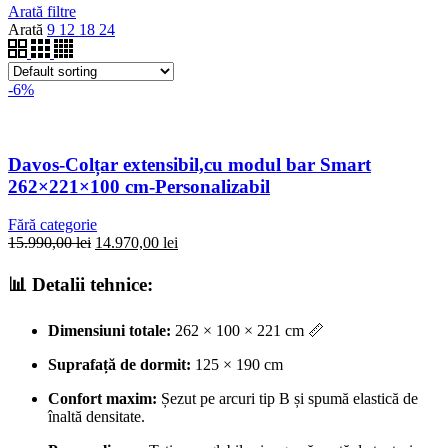
Arată filtre
Arată
9
12
18
24
-6%
Davos-Colțar extensibil,cu modul bar Smart
262×221×100 cm-Personalizabil
Fără categorie
15.990,00
lei
14.970,00
lei
📊 Detalii tehnice:
Dimensiuni totale:
262 × 100 × 221 cm 📏
Suprafață de dormit:
125 × 190 cm
Confort maxim:
Șezut pe arcuri tip B și spumă elastică de
înaltă densitate.