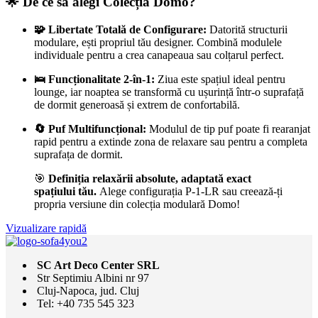
🌟 De ce să alegi Colecția Domo?
🧩 Libertate Totală de Configurare:
Datorită structurii
modulare, ești propriul tău designer. Combină modulele
individuale pentru a crea canapeaua sau colțarul perfect.
🛌 Funcționalitate 2-în-1:
Ziua este spațiul ideal pentru
lounge, iar noaptea se transformă cu ușurință într-o suprafață
de dormit generoasă și extrem de confortabilă.
🔄 Puf Multifuncțional:
Modulul de tip puf poate fi rearanjat
rapid pentru a extinde zona de relaxare sau pentru a completa
suprafața de dormit.
🎯
Definiția relaxării absolute, adaptată exact
spațiului tău.
Alege configurația P-1-LR sau creează-ți
propria versiune din colecția modulară Domo!
Vizualizare rapidă
SC Art Deco Center SRL
Str Septimiu Albini nr 97
Cluj-Napoca, jud. Cluj
Tel: +40 735 545 323