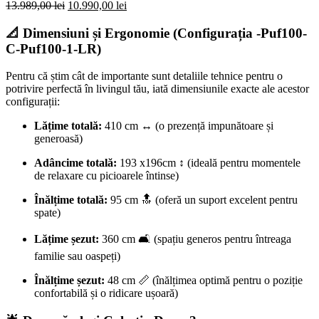
13.989,00
lei
10.990,00
lei
📐 Dimensiuni și Ergonomie (Configurația -Puf100-
C-Puf100-1-LR)
Pentru că știm cât de importante sunt detaliile tehnice pentru o
potrivire perfectă în livingul tău, iată dimensiunile exacte ale acestor
configurații:
Lățime totală:
410 cm ↔️ (o prezență impunătoare și
generoasă)
Adâncime totală:
193 x196cm ↕️ (ideală pentru momentele
de relaxare cu picioarele întinse)
Înălțime totală:
95 cm 🔝 (oferă un suport excelent pentru
spate)
Lățime șezut:
360 cm 🛋️ (spațiu generos pentru întreaga
familie sau oaspeți)
Înălțime șezut:
48 cm 📏 (înălțimea optimă pentru o poziție
confortabilă și o ridicare ușoară)