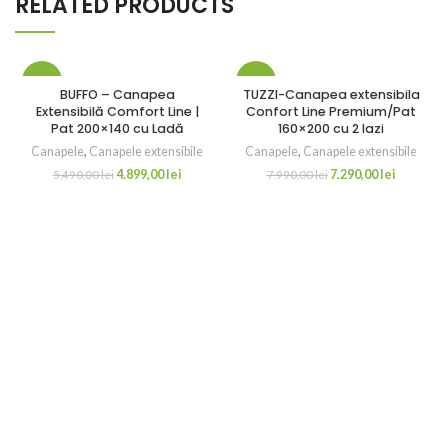
RELATED PRODUCTS
-11%
-9%
BUFFO – Canapea
TUZZI-Canapea extensibila
Extensibilă Comfort Line |
Confort Line Premium/Pat
Pat 200×140 cu Ladă
160×200 cu 2 lazi
Canapele
,
Canapele extensibile
Canapele
,
Canapele extensibile
4.899,00
lei
7.290,00
lei
5.490,00
lei
7.990,00
lei