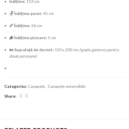
Înălțime:
113 cm
🪑 Înălțime șezut:
45 cm
📏 Înălțime:
56 cm
🪵 Înălțime picioare:
5 cm
🛌 Suprafață de dormit:
150 x 200 cm
(spațiu generos pentru
două persoane)
Categories:
Canapele
,
Canapele extensibile
Share: