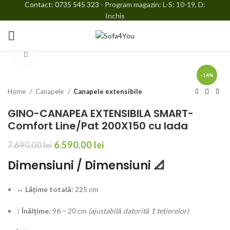
Contact: 0735 545 323
- Program magazin: L-S: 10-19, D:
Inchis
Faceți click pentru a mări
-14%
Home
Canapele
Canapele extensibile
GINO-CANAPEA EXTENSIBILA SMART-
Comfort Line/Pat 200X150 cu lada
6.590,00
lei
7.690,00
lei
Dimensiuni / Dimensiuni 📐
↔️ Lățime totală:
225 cm
↕️ Înălțime:
96 – 20 cm
(ajustabilă datorită 1 tetierelor)